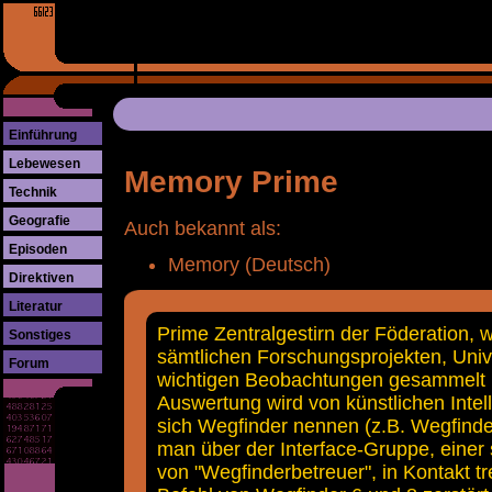
Einführung
Lebewesen
Memory Prime
Technik
Geografie
Auch bekannt als:
Episoden
Memory (Deutsch)
Direktiven
Literatur
Prime Zentralgestirn der Föderation, 
Sonstiges
sämtlichen Forschungsprojekten, Univ
Forum
wichtigen Beobachtungen gesammelt 
Auswertung wird von künstlichen Inte
sich Wegfinder nennen (z.B. Wegfinde
man über der Interface-Gruppe, einer 
von "Wegfinderbetreuer", in Kontakt t