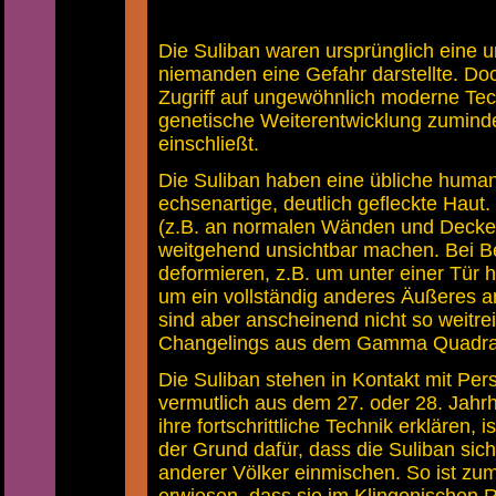
Die Suliban waren ursprünglich eine u
niemanden eine Gefahr darstellte. Doch 
Zugriff auf ungewöhnlich moderne Tec
genetische Weiterentwicklung zumindes
einschließt.
Die Suliban haben eine übliche huma
echsenartige, deutlich gefleckte Haut.
(z.B. an normalen Wänden und Decken
weitgehend unsichtbar machen. Bei Be
deformieren, z.B. um unter einer Tür 
um ein vollständig anderes Äußeres 
sind aber anscheinend nicht so weitre
Changelings aus dem Gamma Quadra
Die Suliban stehen in Kontakt mit Per
vermutlich aus dem 27. oder 28. Jahrhu
ihre fortschrittliche Technik erklären, 
der Grund dafür, dass die Suliban sich
anderer Völker einmischen. So ist zum 