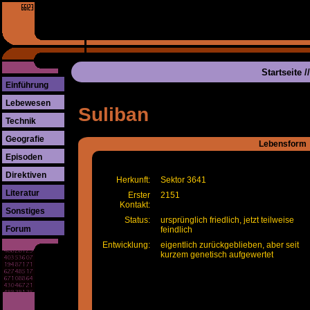
Startseite
/
Einführung
Lebewesen
Suliban
Technik
Geografie
Lebensform
Episoden
Direktiven
Herkunft:
Sektor 3641
Literatur
Erster
2151
Kontakt:
Sonstiges
Status:
ursprünglich friedlich, jetzt teilweise
Forum
feindlich
Entwicklung:
eigentlich zurückgeblieben, aber seit
kurzem genetisch aufgewertet