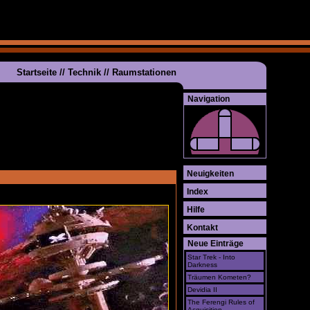
Startseite
//
Technik
//
Raumstationen
Navigation
Neuigkeiten
Index
Hilfe
Kontakt
Neue Einträge
Star Trek - Into
Darkness
Träumen Kometen?
Devidia II
The Ferengi Rules of
Acquisition