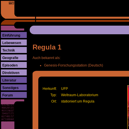
Einführung
Lebewesen
Regula 1
Technik
Geografie
Auch bekannt als:
Episoden
Genesis-Forschungsstation (Deutsch)
Direktiven
Literatur
Sonstiges
Herkunft:
UFP
Typ:
Weltraum-Laboratorium
Forum
Ort:
stationiert um Regula