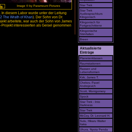
Star Trek
Image © by Paramount Pictures
Star Trek
. In diesem Labor wurde unter der Leitung
Audiosprachkurs
2 The Wrath of Khan
). Der Sohn von Dr.
Klingonisch
ojekt arbeitete, war auch der Sohn von James
Klingonisch für
is-Projekt interessierten als Geisel genommen
Fortgeschrittene
Klingonische
Stirnfalten
Breen
Aktualisierte
Einträge
Planetenklassen
Raumstationen
Rassen und
Lebensformen
Kirk, James T.
Chekov, Pavel
Andrejevich
Scott, Montgomery
Spock
Star Trek - Into
Darkness
Star Trek
McCoy, Dr. Leonard H.
Sulu, Hikaru Walter
Itaka
Uhura, Nyota Penda