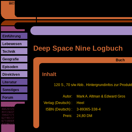
Einführung
Lebewesen
Deep Space Nine Logbuch
Technik
Geografie
Buch
Episoden
Inhalt
Direktiven
Literatur
120 S., 70 s/w Abb.. Hintergrundinfos zur Produk
Sonstiges
Autor:
Mark A. Altman & Edward Gros
Forum
Verlag (Deutsch) :
Heel
ISBN (Deutsch) :
3-89365-338-4
Preis:
24,80 DM