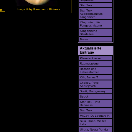
Star Trek
Image © by Paramount Pictures
Star Trek
Audiosprachkurs
Klingonisch
Klingonisch für
Fortgeschrittene
Klingonische
Stirnfalten
Breen
Aktualisierte
Einträge
Planetenklassen
Raumstationen
Rassen und
Lebensformen
Kirk, James T.
Chekov, Pavel
Andrejevich
Scott, Montgomery
Spock
Star Trek - Into
Darkness
Star Trek
McCoy, Dr. Leonard H.
Sulu, Hikaru Walter
Itaka
Uhura, Nyota Penda