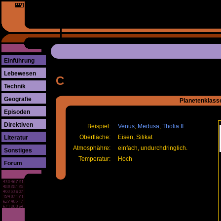
Einführung
Lebewesen
C
Technik
Geografie
Planetenklass
Episoden
Direktiven
Beispiel:
Venus
,
Medusa
,
Tholia II
Oberfläche:
Eisen, Silikat
Literatur
Atmosphähre:
einfach, undurchdringlich.
Sonstiges
Temperatur:
Hoch
Forum