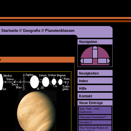
Startseite
//
Geografie
//
Planetenklassen
Navigation
e
Neuigkeiten
Index
Hilfe
Kontakt
Neue Einträge
Star Trek - Into
Darkness
Träumen Kometen?
Devidia II
The Ferengi Rules of
Acquisition